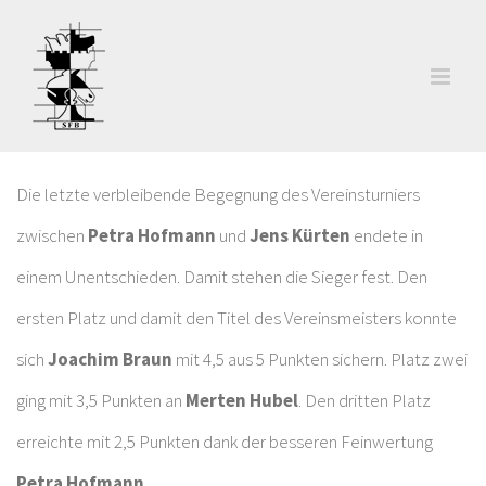
Zum
Inhalt
springen
Die letzte verbleibende Begegnung des Vereinsturniers
zwischen
Petra Hofmann
und
Jens Kürten
endete in
einem Unentschieden. Damit stehen die Sieger fest. Den
ersten Platz und damit den Titel des Vereinsmeisters konnte
sich
Joachim Braun
mit 4,5 aus 5 Punkten sichern. Platz zwei
ging mit 3,5 Punkten an
Merten Hubel
. Den dritten Platz
erreichte mit 2,5 Punkten dank der besseren Feinwertung
Petra Hofmann
.