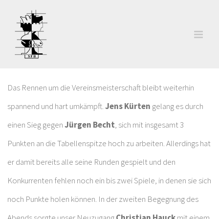
Zum
Inhalt
springen
Das Rennen um die Vereinsmeisterschaft bleibt weiterhin
spannend und hart umkämpft.
Jens Kürten
gelang es durch
einen Sieg gegen
Jürgen Becht
, sich mit insgesamt 3
Punkten an die Tabellenspitze hoch zu arbeiten. Allerdings hat
er damit bereits alle seine Runden gespielt und den
Konkurrenten fehlen noch ein bis zwei Spiele, in denen sie sich
noch Punkte holen können. In der zweiten Begegnung des
Abends sorgte unser Neuzugang
Christian Hauck
mit einem