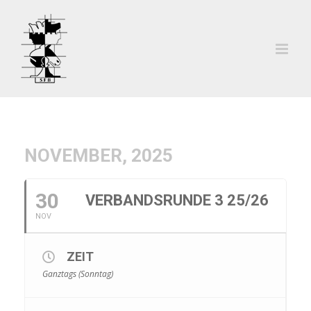
Zum
Inhalt
springen
NOVEMBER, 2025
30
VERBANDSRUNDE 3 25/26
NOV
ZEIT
Ganztags (Sonntag)