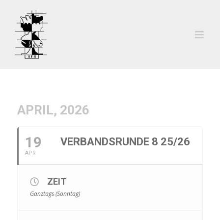
Zum
Inhalt
springen
APRIL, 2026
19
VERBANDSRUNDE 8 25/26
APR
ZEIT
Ganztags (Sonntag)