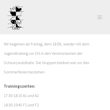
Zum
Inhalt
springen
Wir beginnen ab Freitag, dem 18.09., wieder mit dem
Jugendtraining vor Ort in den Vereinsräumen der
Schwarzwaldhalle. Die Gruppen bleiben wie vor den
Sommerferien bestehen.
Trainingszeiten:
17:30-18:15 A1 und A2
18:30-19:45 F1 und F2