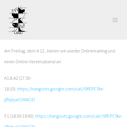
Zum
Inhalt
springen
Am Freitag, dem 4.12., bieten wir wieder Onlinetraining und
einen Online-Vereinsabend an:
A1 & A2 (17:30-
18:15):
https://hangouts.google.com/call/I9fEPC9le-
j8YqtyaV1MACEI
F1 (18:30-19:45):
https://hangouts.google.com/call/I9fEPC9le-
j8YqtyaV1MACEI