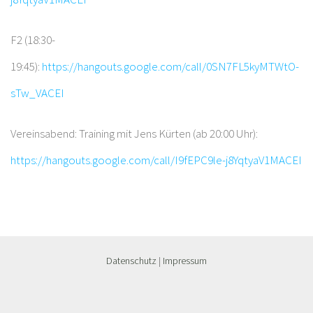
F2 (18:30-
19:45):
https://hangouts.google.com/call/0SN7FL5kyMTWtO-
sTw_VACEI
Vereinsabend: Training mit Jens Kürten (ab 20:00 Uhr):
https://hangouts.google.com/call/I9fEPC9le-j8YqtyaV1MACEI
Datenschutz
|
Impressum