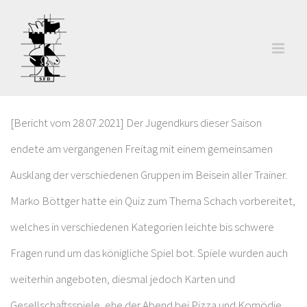
Zum
Inhalt
springen
[Bericht vom 28.07.2021] Der Jugendkurs dieser Saison
endete am vergangenen Freitag mit einem gemeinsamen
Ausklang der verschiedenen Gruppen im Beisein aller Trainer.
Marko Böttger hatte ein Quiz zum Thema Schach vorbereitet,
welches in verschiedenen Kategorien leichte bis schwere
Fragen rund um das königliche Spiel bot. Spiele wurden auch
weiterhin angeboten, diesmal jedoch Karten und
Gesellschaftsspiele, ehe der Abend bei Pizza und Komödie