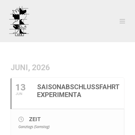
Zum
Inhalt
springen
JUNI, 2026
13
SAISONABSCHLUSSFAHRT
EXPERIMENTA
JUN
ZEIT
Ganztags (Samstag)