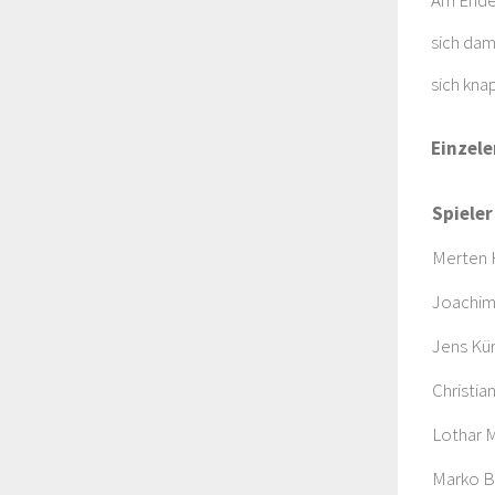
Am Ende 
sich dam
sich kna
Einzele
Spieler
Merten 
Joachim
Jens Kü
Christia
Lothar 
Marko B