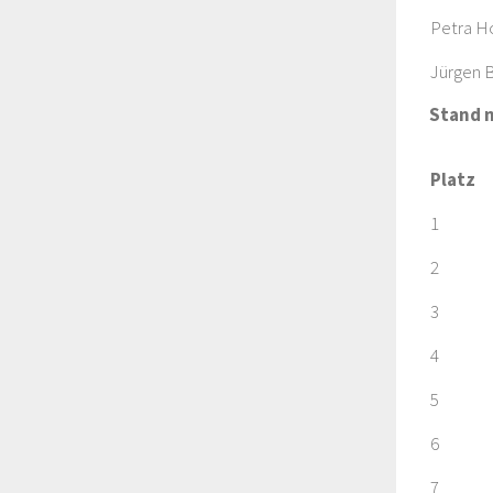
Petra H
Jürgen 
Stand 
Platz
1
2
3
4
5
6
7