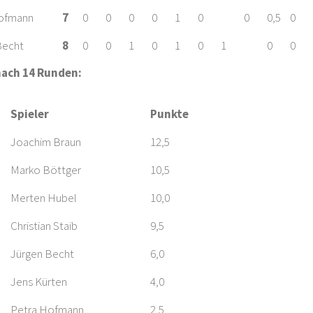
ofmann
7
0
0
0
0
1
0
0
0,5
0
Becht
8
0
0
1
0
1
0
1
0
0
nach 14 Runden:
Spieler
Punkte
Joachim Braun
12,5
Marko Böttger
10,5
Merten Hubel
10,0
Christian Staib
9,5
Jürgen Becht
6,0
Jens Kürten
4,0
Petra Hofmann
2,5