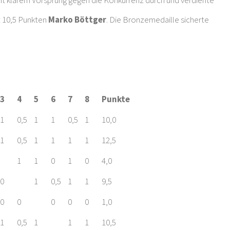
t klarem Vorsprung gegen die Konkurrenz durch und verdiente
it 10,5 Punkten
Marko Böttger
. Die Bronzemedaille sicherte
3
4
5
6
7
8
Punkte
1
0,5
1
1
0,5
1
10,0
1
0,5
1
1
1
1
12,5
1
1
0
1
0
4,0
0
1
0,5
1
1
9,5
0
0
0
0
0
1,0
1
0,5
1
1
1
10,5