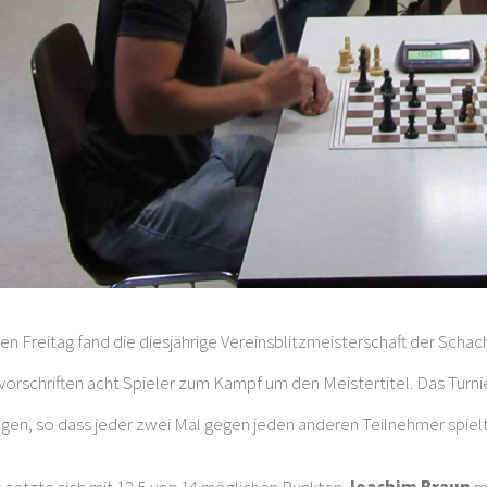
en Freitag fand die diesjährige Vereinsblitzmeisterschaft der Schac
orschriften acht Spieler zum Kampf um den Meistertitel. Das Turn
gen, so dass jeder zwei Mal gegen jeden anderen Teilnehmer spiel