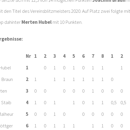
setzte sich mit 12,5 von 14 möglichen Punkten
Joachim Braun
mi
it den Titel des Vereinsblitzmeisters 2020. Auf Platz zwei folgte m
pp dahinter
Merten Hubel
mit 10 Punkten.
rgebnisse:
Nr
1
2
3
4
5
6
7
8
1
2
Hubel
1
0
1
0
1
0
1
1
1
 Braun
2
1
1
1
1
1
1
1
0
rten
3
0
0
0
0
0
1
0
0
0
n Staib
4
1
0
1
1
0
1
1
0,5
0,5
Malheur
5
0
0
1
0
0
0
0
0
0
öttger
6
1
0
1
1
1
1
1
0
0