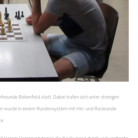
hfreunde Birkenfeld statt. Dabei trafen sich unter strengen
ier wurde in einem Rundensystem mit Hin- und Rückrunde
te.