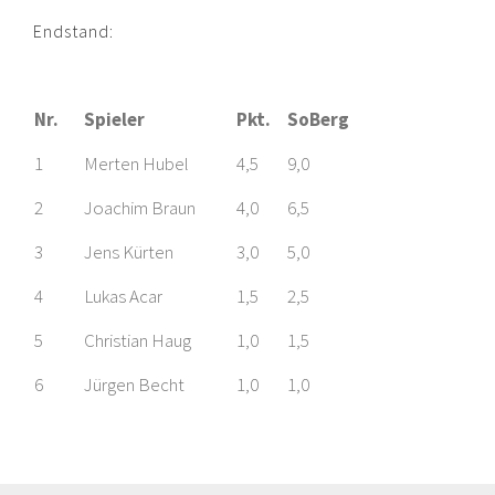
Endstand:
Nr.
Spieler
Pkt.
SoBerg
1
Merten Hubel
4,5
9,0
2
Joachim Braun
4,0
6,5
3
Jens Kürten
3,0
5,0
4
Lukas Acar
1,5
2,5
5
Christian Haug
1,0
1,5
6
Jürgen Becht
1,0
1,0