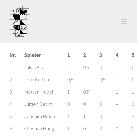
Zum
Inhalt
springen
Nr.
Spieler
1
2
3
4
5
1
Lukas Acar
–
0,5
0
1
0
2
Jens Kürten
0,5
–
0,5
1
0
3
Merten Hubel
1
0,5
–
1
1
4
Jürgen Becht
0
0
0
–
0
5
Joachim Braun
1
1
0
1
–
6
Christian Haug
1
0
0
0
0